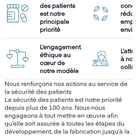
des patients
concr
est notre
rédui
principale
empr
priorité
envir
L’engagement
L’atte
éthique au
à nos
cœur de
colla
notre modèle
Nous renforçons nos actions au service de
la sécurité des patients
La sécurité des patients est notre priorité
depuis plus de 100 ans. Nous nous
engageons à tout mettre en œuvre afin
qu’elle soit assurée à toutes les étapes du
développement, de la fabrication jusqu’à la