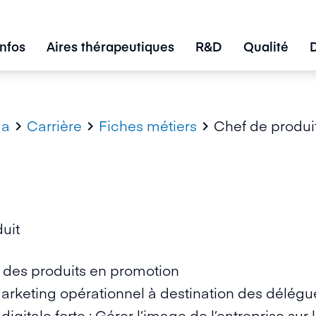
infos
Aires thérapeutiques
R&D
Qualité
ma
Carrière
Fiches métiers
Chef de produi



uit
g des produits en promotion
arketing opérationnel à destination des délég
igitale forte : Gérer l’image de l’entreprise sur