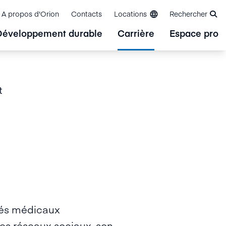
A propos d'Orion
Contacts
Locations
Rechercher
Développement durable
Carrière
Espace pro
t
ués médicaux
 les réseaux sociaux, son