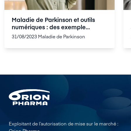
Maladie de Parkinson et outils
numériques : des exemple
concrets
31/08/2023
Maladie de Parkinson
Exploitant de l’autorisation de mise sur le marché :
Orion Pharma