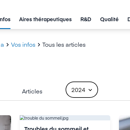
infos
Aires thérapeutiques
R&D
Qualité
ma
Vos infos
Tous les articles


2024
expand_more
Articles
Troubles du sommeil et